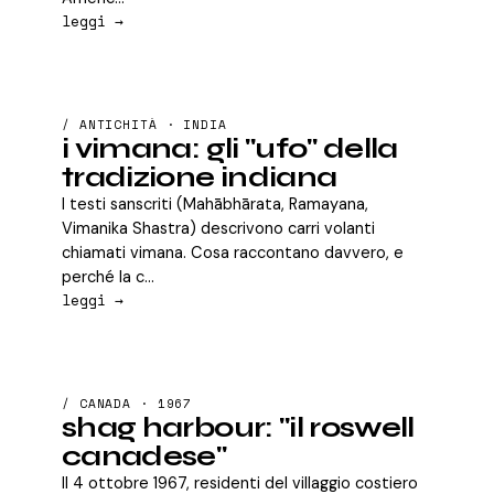
leggi →
/ ANTICHITÀ · INDIA
i vimana: gli "ufo" della
tradizione indiana
I testi sanscriti (Mahābhārata, Ramayana,
Vimanika Shastra) descrivono carri volanti
chiamati vimana. Cosa raccontano davvero, e
perché la c...
leggi →
/ CANADA · 1967
shag harbour: "il roswell
canadese"
Il 4 ottobre 1967, residenti del villaggio costiero