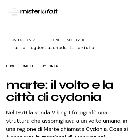
misteri
ufo
.it
CATEGORIA
TAG
TIPO
ARCHIVIO
marte
cydonia
scheda
misteriufo
HOME
· MARTE · CYDONIA
marte: il volto e la
città di cydonia
Nel 1976 la sonda Viking 1 fotografò una
struttura che assomigliava a un volto umano, in
una regione di Marte chiamata Cydonia. Cosa si